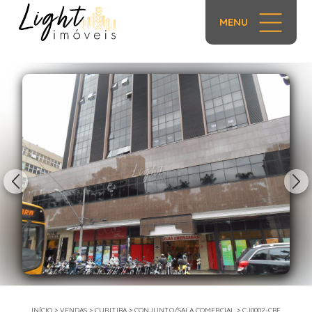
MENU
1/7
INÍCIO
>
VENDAS
>
CURITIBA
>
CONJUNTO/SALA COMERCIAL
>
CJ0002-CBF