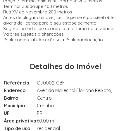
Praça e terminal ônibus Rui Barbosa 200 metros
Terminal Guadalupe 400 metros
Rua XV de Novembro 200 metros
Antes de alugar o imóvel, certifique se é possível obter
alvará de licença para o seu estabelecimento.
Seguro incêndio: de acordo com o ramo de atividade.
Valores sujeitos a alterações.
#salacomercial #locaçãosala #salaparalocação
Detalhes do Imóvel
Referência
CJ0002-CBF
Endereço
Avenida Marechal Floriano Peixoto,
Bairro
Centro
Município
Curitiba
UF
PR
Área privativa
60,00 m²
Tipo de uso
residencial