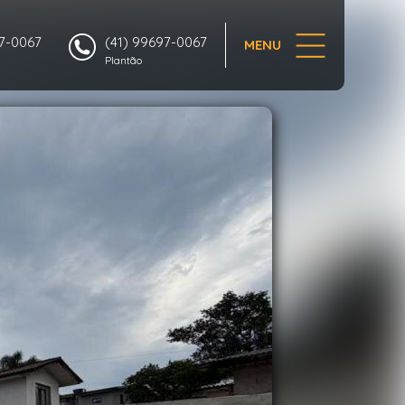
1/14
97-0067
(41) 99697-0067
MENU
Plantão