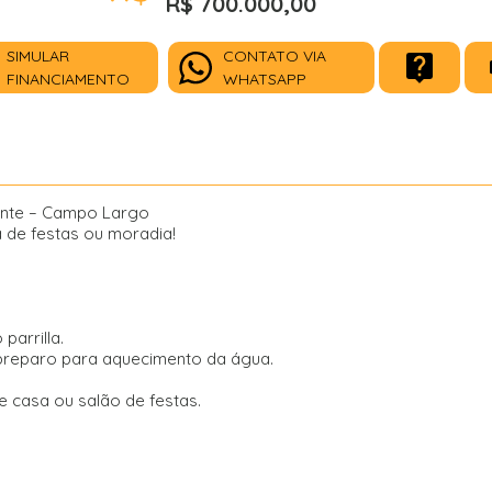
R$ 700.000,00
SIMULAR
CONTATO VIA
FINANCIAMENTO
WHATSAPP
ente – Campo Largo
 de festas ou moradia!
parrilla.
 preparo para aquecimento da água.
 casa ou salão de festas.