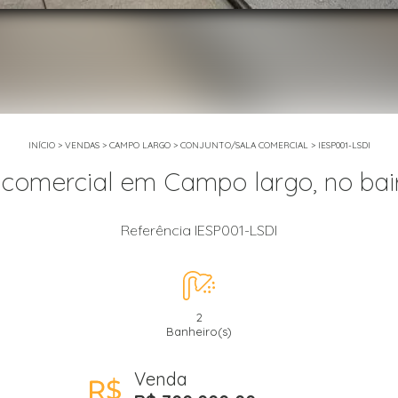
INÍCIO
>
VENDAS
>
CAMPO LARGO
>
CONJUNTO/SALA COMERCIAL
>
IESP001-LSDI
 comercial em Campo largo, no bair
Referência IESP001-LSDI
2
Banheiro(s)
Venda