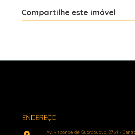
Compartilhe este imóvel
Facebook
X
Whatsapp
Light Imóveis - Pinhais PR
ENDEREÇO
Av. visconde de Guarapuava, 2764
- Centr