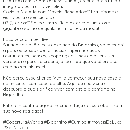
Linda Sala em 03 Ambientes:** Jantar, estar e lareira, tudo
integrado para um viver pleno.
Cozinha Arejada com Móveis Planejados:** Praticidade e
estilo para o seu dia a dia.
02 Quartos:** Sendo uma suíte master com um closet
gigante o sonho de qualquer amante da moda!
Localização Imperdível:
Situada na região mais desejada do Bigorrilho, você estará
a poucos passos de farmácias, hipermercados,
restaurantes, bancos, shoppings e linhas de ônibus. Um
verdadeiro paraíso urbano, onde tudo que você precisa
está ao seu alcance!
Não perca essa chance! Venha conhecer sua nova casa e
se encantar com cada detalhe. Agende sua visita e
descubra o que significa viver com estilo e conforto no
Bigorrilho!
Entre em contato agora mesmo e faça dessa cobertura a
sua nova realidade!
#CoberturaÀVenda #Bigorrilho #Curitiba #ImóveisDeLuxo
#SeuNovoLar