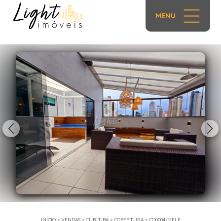
MENU
1/38
INÍCIO
>
VENDAS
>
CURITIBA
>
COBERTURA
>
CO0004-MELE