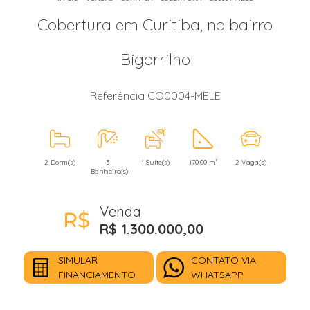
Cobertura em Curitiba, no bairro
Bigorrilho
Referência CO0004-MELE
2 Dorm(s)
3
1 Suíte(s)
170,00 m²
2 Vaga(s)
Banheiro(s)
Venda
R$ 1.300.000,00
SIMULAR
CONTATO VIA
FINANCIAMENTO
WHATSAPP