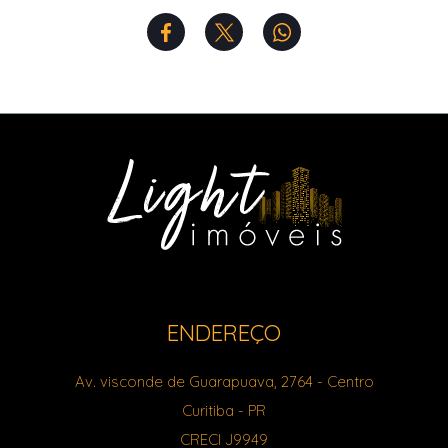
ENDEREÇO
Av. visconde de Guarapuava, 2764
- Centro
Curitiba
-
PR
CRECI J9949