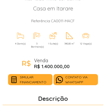
Casa em Itarare
Referência CA0011-MACF
4 Dorm(s)
3
1 Suíte(s)
340,00 m²
12 Vaga(s)
Banheiro(s)
Venda
R$ 1.400.000,00
SIMULAR
CONTATO VIA
FINANCIAMENTO
WHATSAPP
Descrição