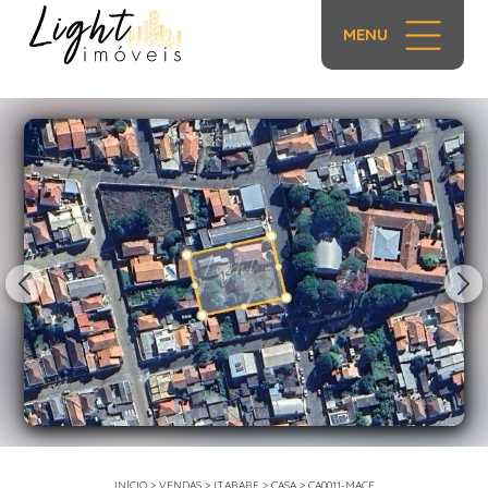
MENU
1/19
INÍCIO
>
VENDAS
>
ITARARE
>
CASA
>
CA0011-MACF