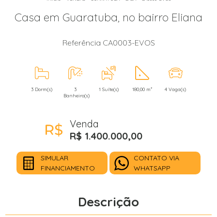
Casa em Guaratuba, no bairro Eliana
Referência CA0003-EVOS
3 Dorm(s)
3
1 Suíte(s)
180,00 m²
4 Vaga(s)
Banheiro(s)
Venda
R$ 1.400.000,00
SIMULAR
CONTATO VIA
FINANCIAMENTO
WHATSAPP
Descrição