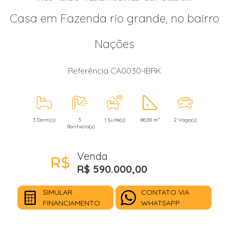
Casa em Fazenda rio grande, no bairro
Nações
Referência CA0030-IBRK
3 Dorm(s)
3
1 Suíte(s)
86,00 m²
2 Vaga(s)
Banheiro(s)
Venda
R$ 590.000,00
SIMULAR
CONTATO VIA
FINANCIAMENTO
WHATSAPP