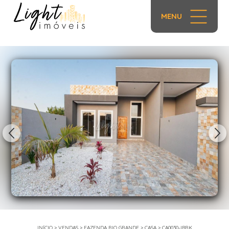
MENU
1/41
INÍCIO
>
VENDAS
>
FAZENDA RIO GRANDE
>
CASA
>
CA0030-IBRK