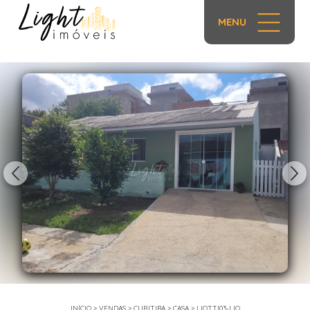
MENU
1/23
INÍCIO
>
VENDAS
>
CURITIBA
>
CASA
>
LIOTTI03-LIO