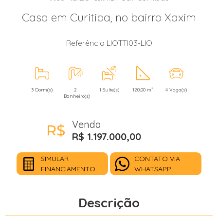
Casa em Curitiba, no bairro Xaxim
Referência LIOTTI03-LIO
3 Dorm(s)
2
1 Suíte(s)
120,00 m²
4 Vaga(s)
Banheiro(s)
Venda
R$ 1.197.000,00
SIMULAR
CONTATO VIA
FINANCIAMENTO
WHATSAPP
Descrição