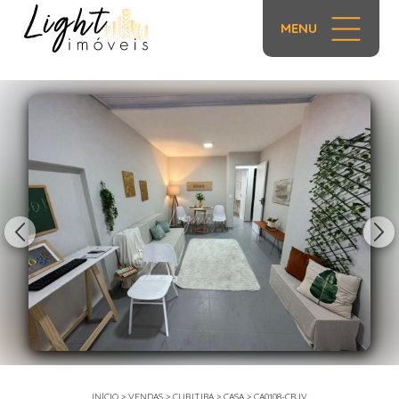
MENU
1/18
INÍCIO
>
VENDAS
>
CURITIBA
>
CASA
>
CA0108-CBJV