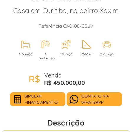
Casa em Curitiba, no bairro Xaxim
Referência CA0108-CBJV
2 Dorm(s)
2
1 Suíte(s)
100,00 m²
2 Vaga(s)
Banheiro(s)
Venda
R$ 450.000,00
SIMULAR
CONTATO VIA
FINANCIAMENTO
WHATSAPP
Descrição