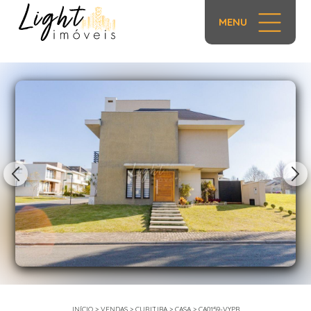
MENU
1/94
INÍCIO
>
VENDAS
>
CURITIBA
>
CASA
>
CA0159-VYPB