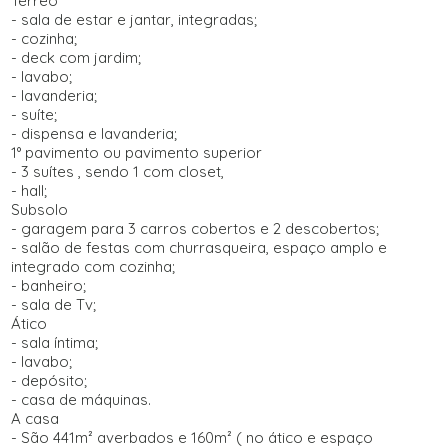
Térreo
- sala de estar e jantar, integradas;
- cozinha;
- deck com jardim;
- lavabo;
- lavanderia;
- suíte;
- dispensa e lavanderia;
1° pavimento ou pavimento superior
- 3 suítes , sendo 1 com closet,
- hall;
Subsolo
- garagem para 3 carros cobertos e 2 descobertos;
- salão de festas com churrasqueira, espaço amplo e
integrado com cozinha;
- banheiro;
- sala de Tv;
Ático
- sala íntima;
- lavabo;
- depósito;
- casa de máquinas.
A casa
- São 441m² averbados e 160m² ( no ático e espaço