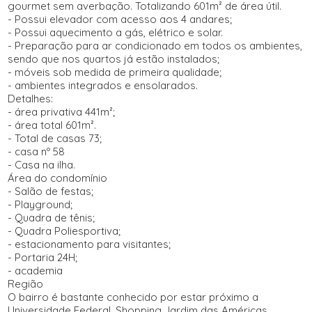
gourmet sem averbação. Totalizando 601m² de área útil.
- Possui elevador com acesso aos 4 andares;
- Possui aquecimento a gás, elétrico e solar.
- Preparação para ar condicionado em todos os ambientes,
sendo que nos quartos já estão instalados;
- móveis sob medida de primeira qualidade;
- ambientes integrados e ensolarados.
Detalhes:
- área privativa 441m²;
- área total 601m².
- Total de casas 73;
- casa nº 58
- Casa na ilha.
Área do condomínio
- Salão de festas;
- Playground;
- Quadra de tênis;
- Quadra Poliesportiva;
- estacionamento para visitantes;
- Portaria 24H;
- academia
Região
O bairro é bastante conhecido por estar próximo a
Universidade Federal, Shopping Jardim das Américas,