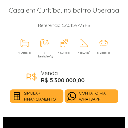
Casa em Curitiba, no bairro Uberaba
Referência CA0159-VYPB
4 Dorm(s)
7
4 Suíte(s)
441,00 m²
5 Vaga(s)
Banheiro(s)
Venda
R$ 5.300.000,00
SIMULAR
CONTATO VIA
FINANCIAMENTO
WHATSAPP