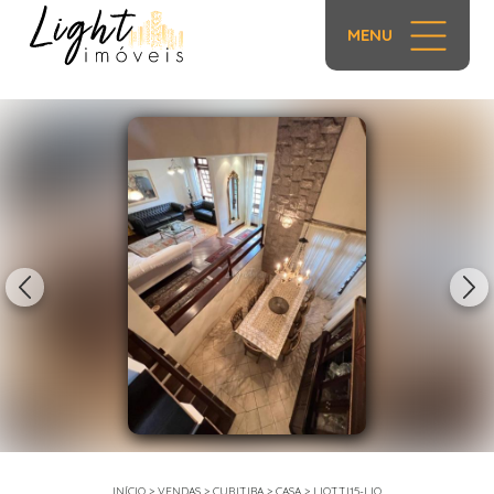
MENU
1/31
INÍCIO
>
VENDAS
>
CURITIBA
>
CASA
>
LIOTTI15-LIO