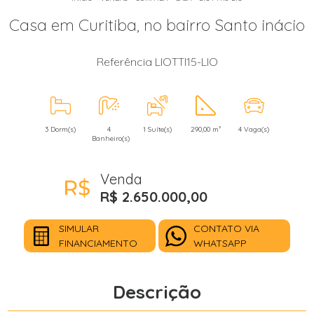
Casa em Curitiba, no bairro Santo inácio
Referência LIOTTI15-LIO
3 Dorm(s)
4
1 Suíte(s)
290,00 m²
4 Vaga(s)
Banheiro(s)
Venda
R$ 2.650.000,00
SIMULAR
CONTATO VIA
FINANCIAMENTO
WHATSAPP
Descrição