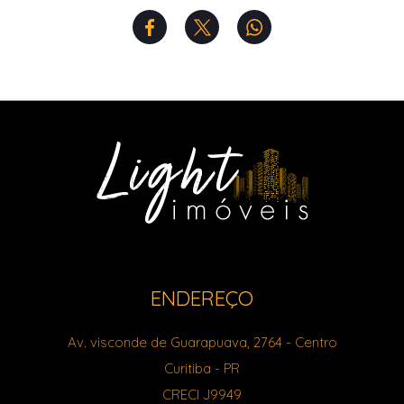
ENDEREÇO
Av. visconde de Guarapuava, 2764
- Centro
Curitiba
-
PR
CRECI J9949