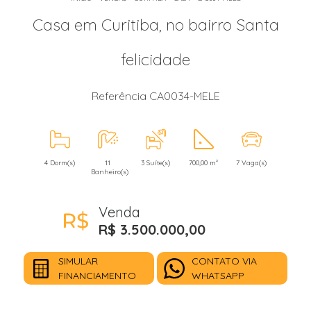
Casa em Curitiba, no bairro Santa
felicidade
Referência CA0034-MELE
4 Dorm(s)
11
3 Suíte(s)
700,00 m²
7 Vaga(s)
Banheiro(s)
Venda
R$ 3.500.000,00
SIMULAR
CONTATO VIA
FINANCIAMENTO
WHATSAPP