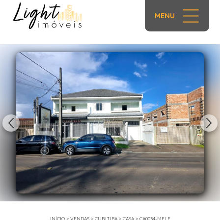
MENU
1/40
INÍCIO
>
VENDAS
>
CURITIBA
>
CASA
>
CA0034-MELE