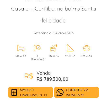
Casa em Curitiba, no bairro Santa
felicidade
Referência CA246-LSCN
3 Dorm(s)
4
1 Suíte(s)
191,00 m²
3 Vaga(s)
Banheiro(s)
Venda
R$ 789.300,00
SIMULAR
CONTATO VIA
FINANCIAMENTO
WHATSAPP