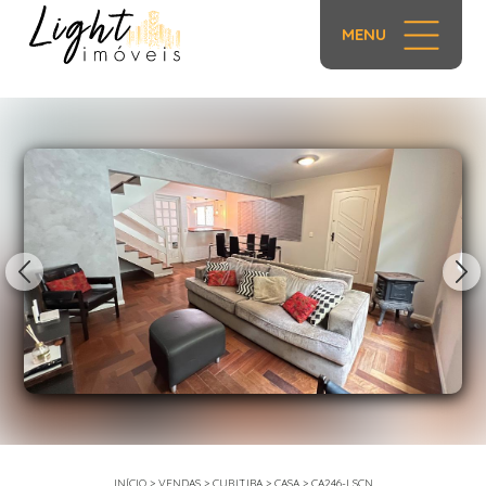
MENU
1/38
INÍCIO
>
VENDAS
>
CURITIBA
>
CASA
>
CA246-LSCN