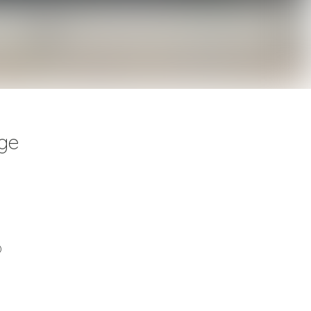
nge
)