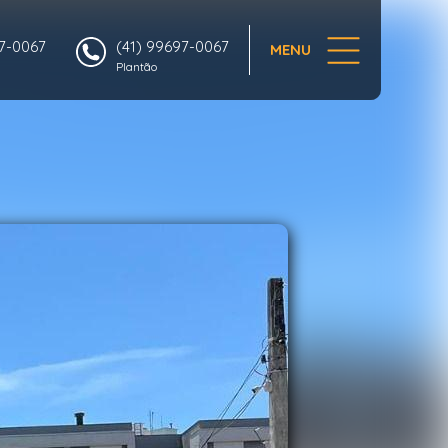
1/50
97-0067
(41) 99697-0067
MENU
Plantão