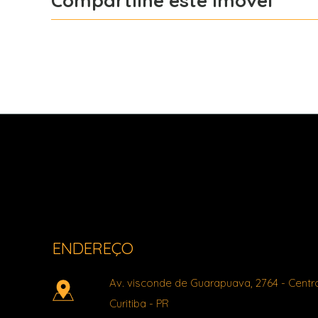
Compartilhe este imóvel
Facebook
X
Whatsapp
Light Imóveis - Pinhais PR
ENDEREÇO
Av. visconde de Guarapuava, 2764
- Centr
Curitiba
-
PR