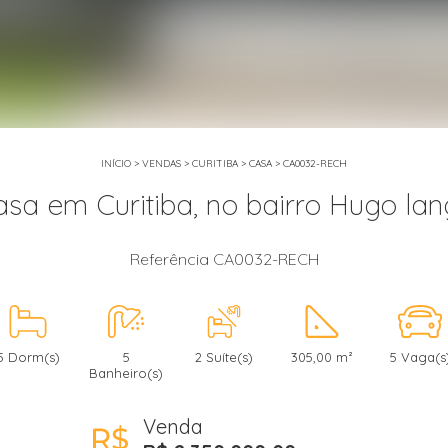
INÍCIO
>
VENDAS
>
CURITIBA
>
CASA
>
CA0032-RECH
sa em Curitiba, no bairro Hugo la
Referência CA0032-RECH
5 Dorm(s)
5
2 Suíte(s)
305,00 m²
5 Vaga(s
Banheiro(s)
Venda