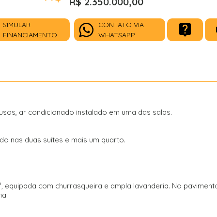
R$ 2.350.000,00
SIMULAR
CONTATO VIA
FINANCIAMENTO
WHATSAPP
 usos, ar condicionado instalado em uma das salas.
ado nas duas suítes e mais um quarto.
², equipada com churrasqueira e ampla lavanderia. No paviment
ia.