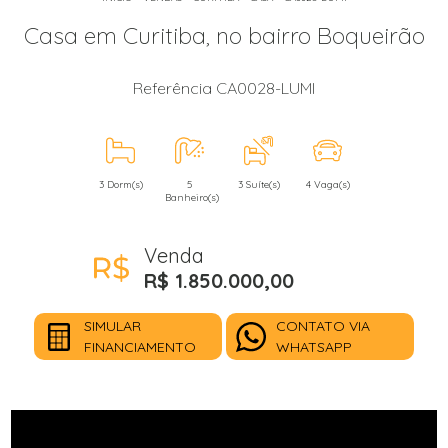
Casa em Curitiba, no bairro Boqueirão
Referência CA0028-LUMI
3 Dorm(s)
5
3 Suíte(s)
4 Vaga(s)
Banheiro(s)
Venda
R$ 1.850.000,00
SIMULAR
CONTATO VIA
FINANCIAMENTO
WHATSAPP