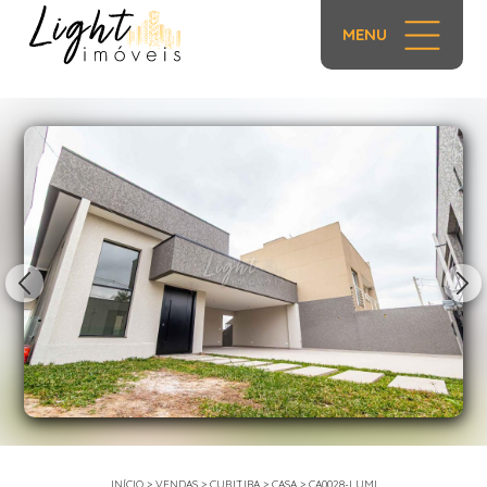
MENU
1/50
INÍCIO
>
VENDAS
>
CURITIBA
>
CASA
>
CA0028-LUMI