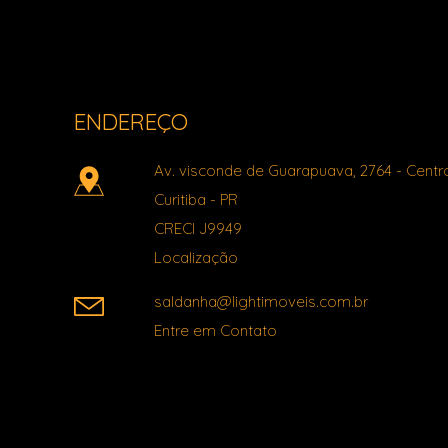
ENDEREÇO
Av. visconde de Guarapuava, 2764
- Centr
Curitiba
-
PR
CRECI J9949
Localização
saldanha@lightimoveis.com.br
Entre em Contato
Facebook
X
Youtube
Instagram