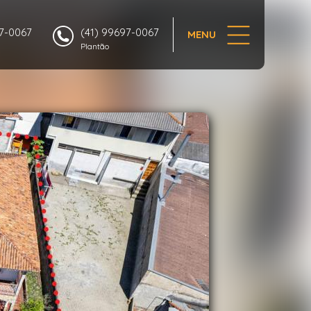
1/62
97-0067
(41) 99697-0067
MENU
Plantão