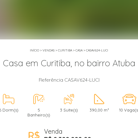
INÍCIO
>
VENDAS
>
CURITIBA
>
CASA
>
CASAV624-LUCI
Casa em Curitiba, no bairro Atuba
Referência CASAV624-LUCI
6 Dorm(s)
5
3 Suíte(s)
390,00 m²
10 Vaga(s
Banheiro(s)
Venda