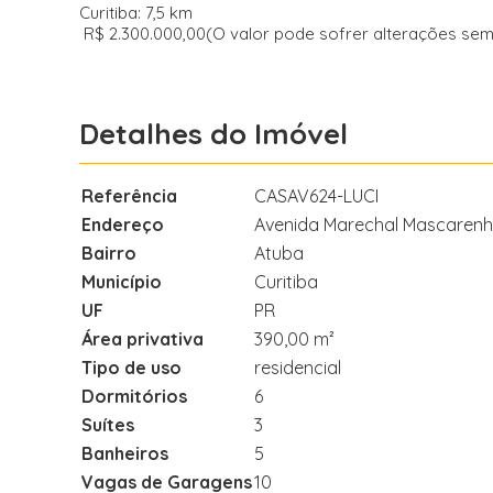
Curitiba: 7,5 km
R$ 2.300.000,00(O valor pode sofrer alterações sem 
Detalhes do Imóvel
Referência
CASAV624-LUCI
Endereço
Avenida Marechal Mascarenh
Bairro
Atuba
Município
Curitiba
UF
PR
Área privativa
390,00 m²
Tipo de uso
residencial
Dormitórios
6
Suítes
3
Banheiros
5
Vagas de Garagens
10