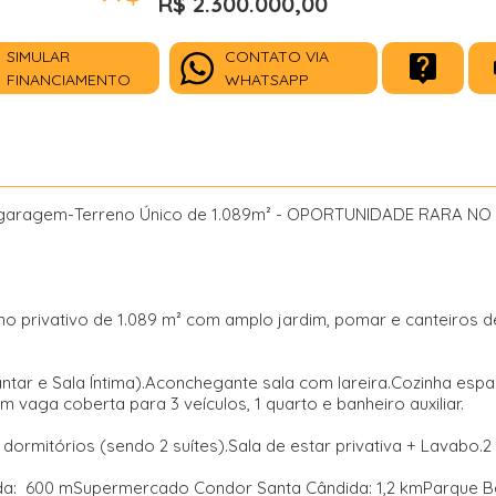
R$ 2.300.000,00
SIMULAR
CONTATO VIA
FINANCIAMENTO
WHATSAPP
de garagem-Terreno Único de 1.089m² - OPORTUNIDADE RARA N
o privativo de 1.089 m² com amplo jardim, pomar e canteiros d
 Jantar e Sala Íntima).Aconchegante sala com lareira.Cozinha es
 vaga coberta para 3 veículos, 1 quarto e banheiro auxiliar.
 dormitórios (sendo 2 suítes).Sala de estar privativa + Lavabo.
a: 600 mSupermercado Condor Santa Cândida: 1,2 kmParque Barre