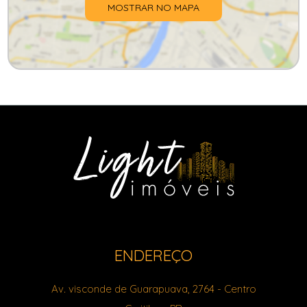
MOSTRAR NO MAPA
ENDEREÇO
Av. visconde de Guarapuava, 2764
- Centro