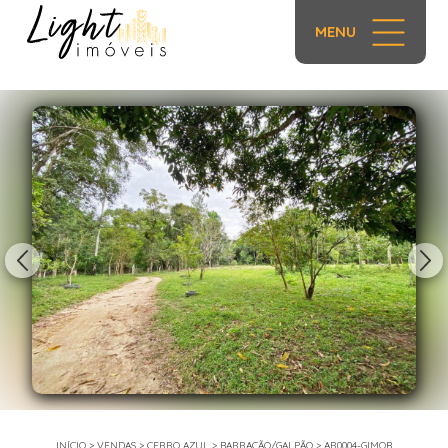
MENU
1/54
INÍCIO
>
VENDAS
>
CERRO AZUL
>
BARRACÃO/GALPÃO
>
AR0004-GIMOB