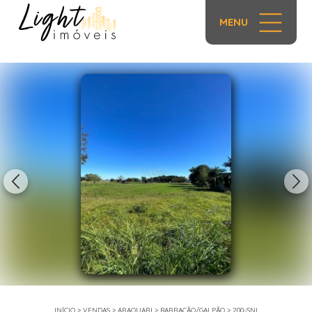
MENU
1/13
INÍCIO
>
VENDAS
>
ARAQUARI
>
BARRACÃO/GALPÃO
>
200-SNI