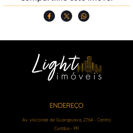
ENDEREÇO
Av. visconde de Guarapuava, 2764
- Centro
Curitiba
-
PR