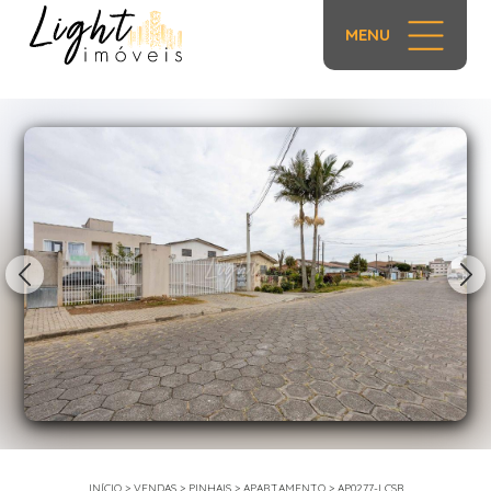
MENU
1/29
INÍCIO
>
VENDAS
>
PINHAIS
>
APARTAMENTO
>
AP0277-LCSB