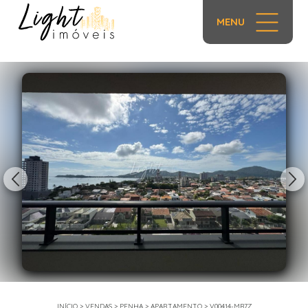
MENU
1/37
INÍCIO
>
VENDAS
>
PENHA
>
APARTAMENTO
>
V00414-MB7Z