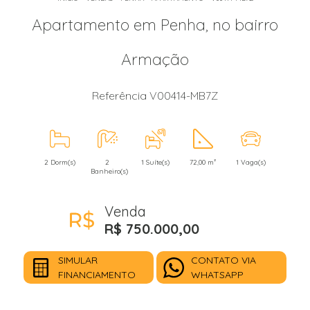
Apartamento em Penha, no bairro
Armação
Referência V00414-MB7Z
2 Dorm(s)
2
1 Suíte(s)
72,00 m²
1 Vaga(s)
Banheiro(s)
Venda
R$ 750.000,00
SIMULAR
CONTATO VIA
FINANCIAMENTO
WHATSAPP