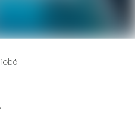
aiobá
)