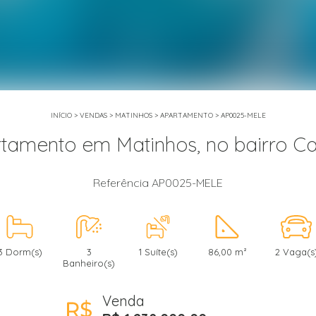
INÍCIO
>
VENDAS
>
MATINHOS
>
APARTAMENTO
>
AP0025-MELE
tamento em Matinhos, no bairro C
Referência AP0025-MELE
3 Dorm(s)
3
1 Suíte(s)
86,00 m²
2 Vaga(s
Banheiro(s)
Venda