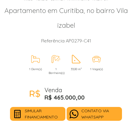
Apartamento em Curitiba, no bairro Vila
izabel
Referência AP0279-C41
1 Dorm(s)
1
33,00 m²
1 Vaga(s)
Banheiro(s)
Venda
R$ 465.000,00
SIMULAR
CONTATO VIA
FINANCIAMENTO
WHATSAPP