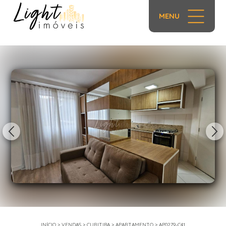
MENU
1/18
INÍCIO
>
VENDAS
>
CURITIBA
>
APARTAMENTO
>
AP0279-C41