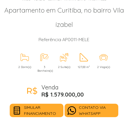
Apartamento em Curitiba, no bairro Vila
izabel
Referência AP0011-MELE
2 Dorm(s)
3
2 Suíte(s)
127,00 m²
2 Vaga(s)
Banheiro(s)
Venda
R$ 1.579.000,00
SIMULAR
CONTATO VIA
FINANCIAMENTO
WHATSAPP