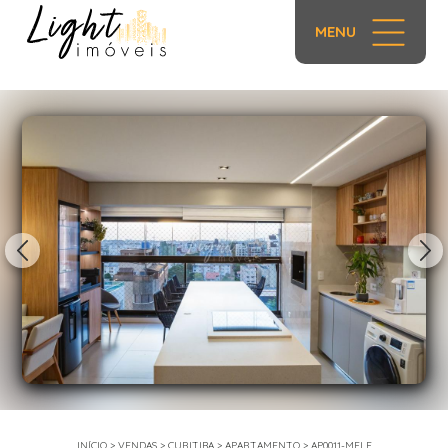
MENU
1/25
INÍCIO
>
VENDAS
>
CURITIBA
>
APARTAMENTO
>
AP0011-MELE