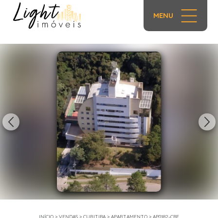
MENU
1/44
INÍCIO
>
VENDAS
>
CURITIBA
>
APARTAMENTO
>
AP0182-CBF