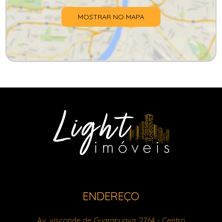
MOSTRAR NO MAPA
ENDEREÇO
Av. visconde de Guarapuava, 2764
- Centro