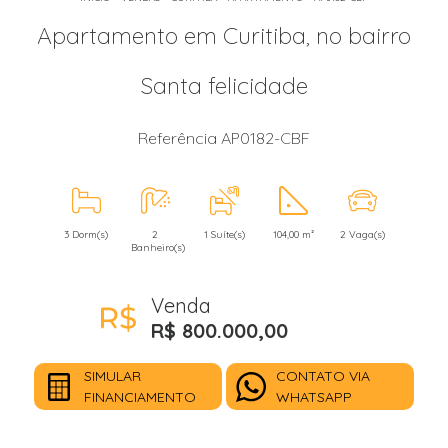
Apartamento em Curitiba, no bairro
Santa felicidade
Referência AP0182-CBF
3 Dorm(s)
2
1 Suíte(s)
104,00 m²
2 Vaga(s)
Banheiro(s)
Venda
R$ 800.000,00
SIMULAR
CONTATO VIA
FINANCIAMENTO
WHATSAPP