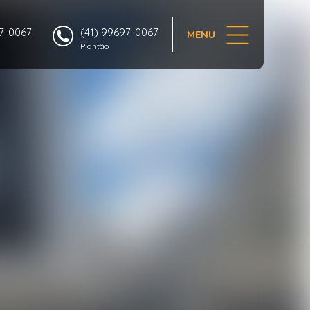
1/10
97-0067
(41) 99697-0067
MENU
Plantão