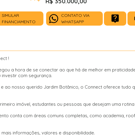
R$ 350.000,00
SIMULAR
CONTATO VIA
FINANCIAMENTO
WHATSAPP
ct !
gou a hora de se conectar ao que há de melhor em praticidade,
investir com segurança.
e ao nosso querido Jardim Botânico, o Connect oferece tudo q
meiro imóvel, estudantes ou pessoas que desejam uma rotina m
ento conta com áreas comuns completas, como academia, rooft
ais informações, valores e disponibilidade.