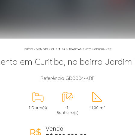
INÍCIO
>
VENDAS
>
CURITIBA
>
APARTAMENTO
>
GD0004-KRF
nto em Curitiba, no bairro Jardim
Referência GD0004-KRF
1 Dorm(s)
1
41,00 m²
Banheiro(s)
Venda