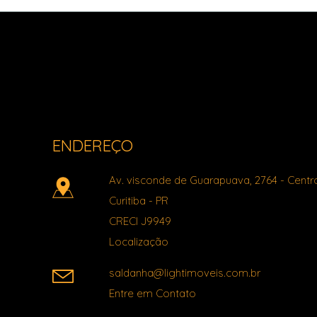
Light Imóveis - Pinhais PR
ENDEREÇO
Av. visconde de Guarapuava, 2764
- Centr
Curitiba
-
PR
CRECI J9949
Localização
saldanha@lightimoveis.com.br
Entre em Contato