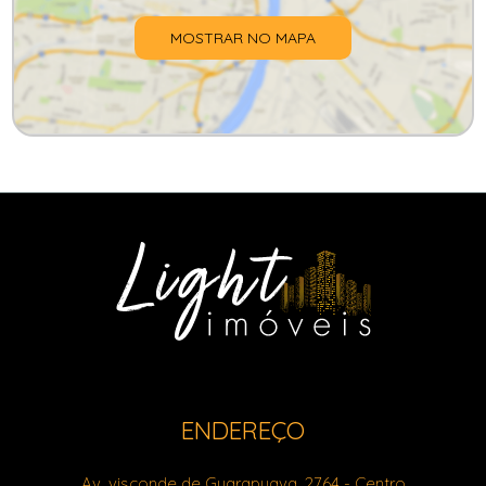
MOSTRAR NO MAPA
ENDEREÇO
Av. visconde de Guarapuava, 2764
- Centro