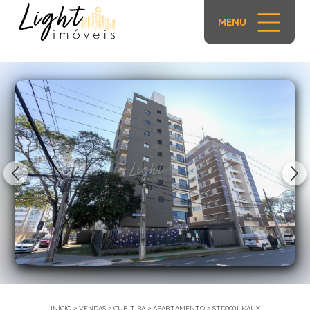
MENU
1/32
INÍCIO
>
VENDAS
>
CURITIBA
>
APARTAMENTO
>
STD0001-KAUX