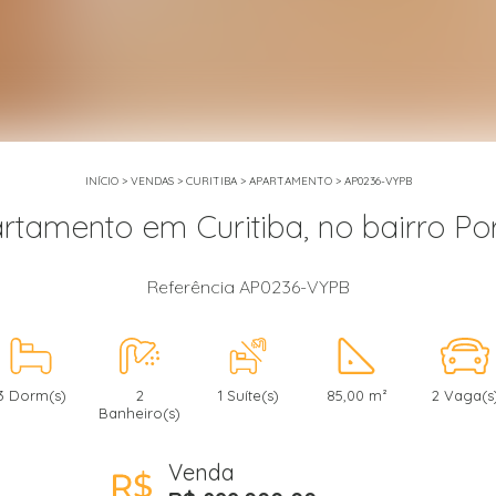
INÍCIO
>
VENDAS
>
CURITIBA
>
APARTAMENTO
>
AP0236-VYPB
rtamento em Curitiba, no bairro Po
Referência AP0236-VYPB
3 Dorm(s)
2
1 Suíte(s)
85,00 m²
2 Vaga(s
Banheiro(s)
Venda