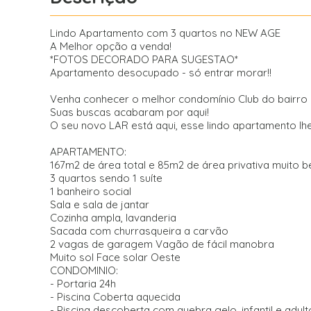
Lindo Apartamento com 3 quartos no NEW AGE
A Melhor opção a venda!
*FOTOS DECORADO PARA SUGESTAO*
Apartamento desocupado - só entrar morar!!
Venha conhecer o melhor condomínio Club do bairro 
Suas buscas acabaram por aqui!
O seu novo LAR está aqui, esse lindo apartamento lhe
APARTAMENTO:
167m2 de área total e 85m2 de área privativa muito b
3 quartos sendo 1 suíte
1 banheiro social
Sala e sala de jantar
Cozinha ampla, lavanderia
Sacada com churrasqueira a carvão
2 vagas de garagem Vagão de fácil manobra
Muito sol Face solar Oeste
CONDOMINIO:
- Portaria 24h
- Piscina Coberta aquecida
- Piscina descoberta com quebra gelo, infantil e adult