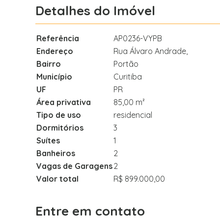
Detalhes do Imóvel
Referência
AP0236-VYPB
Endereço
Rua Álvaro Andrade,
Bairro
Portão
Município
Curitiba
UF
PR
Área privativa
85,00 m²
Tipo de uso
residencial
Dormitórios
3
Suítes
1
Banheiros
2
Vagas de Garagens
2
Valor total
R$ 899.000,00
Entre em contato