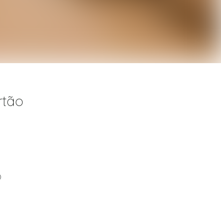
rtão
)