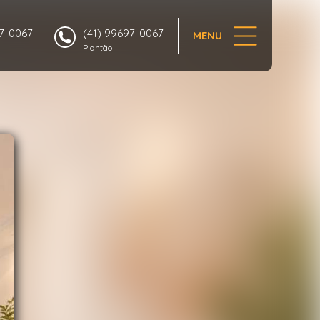
1/72
97-0067
(41) 99697-0067
MENU
Plantão