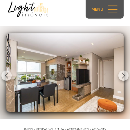
MENU
1/36
INÍCIO
>
VENDAS
>
CURITIBA
>
APARTAMENTO
>
AP104-GTX