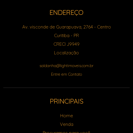
ENDEREÇO
Av. visconde de Guarapuava, 2764
- Centro
Curitiba
-
PR
CRECI J9949
Localização
saldanha@lightimoveis.com.br
Entre em Contato
PRINCIPAIS
Home
Venda
Procuramos para você