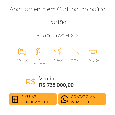
Apartamento em Curitiba, no bairro
Portão
Referência AP104-GTX
2 Dorm(s)
2
1 Suíte(s)
66,00 m²
1 Vaga(s)
Banheiro(s)
Venda
R$ 735.000,00
SIMULAR
CONTATO VIA
FINANCIAMENTO
WHATSAPP