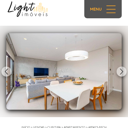
MENU
1/34
INÍCIO
>
VENDAS
>
CURITIBA
>
APARTAMENTO
>
AP0423-RECH