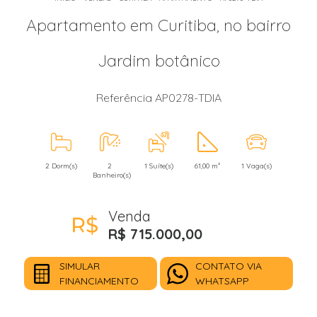
Apartamento em Curitiba, no bairro
Jardim botânico
Referência AP0278-TDIA
2 Dorm(s)
2
1 Suíte(s)
61,00 m²
1 Vaga(s)
Banheiro(s)
Venda
R$ 715.000,00
SIMULAR
CONTATO VIA
FINANCIAMENTO
WHATSAPP