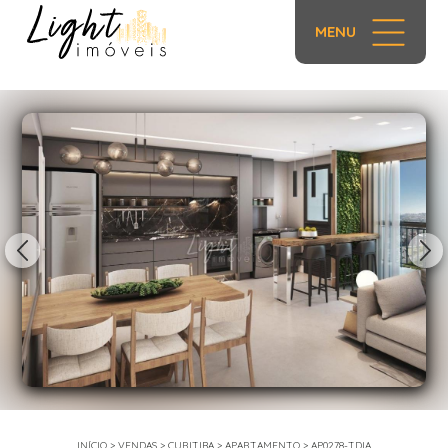
MENU
1/41
INÍCIO
>
VENDAS
>
CURITIBA
>
APARTAMENTO
>
AP0278-TDIA