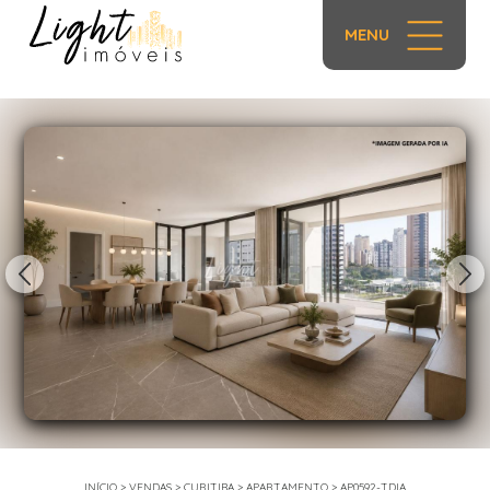
MENU
1/78
INÍCIO
>
VENDAS
>
CURITIBA
>
APARTAMENTO
>
AP0592-TDIA