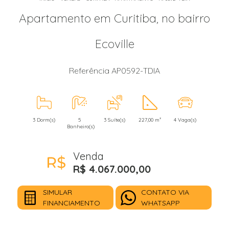
Apartamento em Curitiba, no bairro
Ecoville
Referência AP0592-TDIA
3 Dorm(s)
5
3 Suíte(s)
227,00 m²
4 Vaga(s)
Banheiro(s)
Venda
R$ 4.067.000,00
SIMULAR
CONTATO VIA
FINANCIAMENTO
WHATSAPP