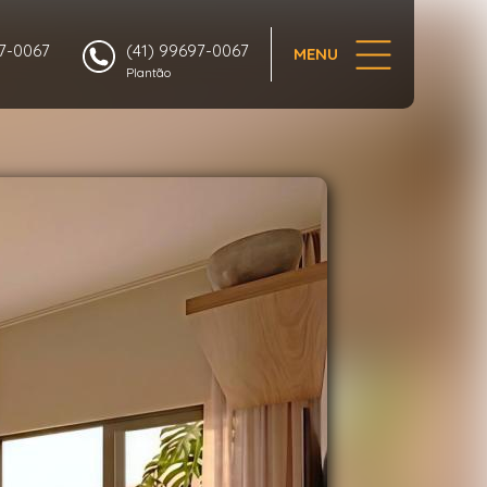
1/36
97-0067
(41) 99697-0067
MENU
Plantão