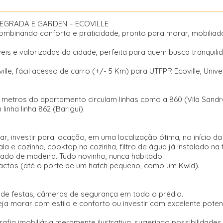
EGRADA E GARDEN – ECOVILLE
mbinando conforto e praticidade, pronto para morar, mobiliad
 e valorizadas da cidade, perfeita para quem busca tranquilida
lle, fácil acesso de carro (+/- 5 Km) para UTFPR Ecoville, Unive
metros do apartamento circulam linhas como a 860 (Vila Sandra
inha linha 862 (Barigui).
 investir para locação, em uma localização ótima, no início 
 e cozinha, cooktop na cozinha, filtro de água já instalado na t
inado de madeira. Tudo novinho, nunca habitado.
tos (até o porte de um hatch pequeno, como um Kwid).
o de festas, câmeras de segurança em todo o prédio.
a morar com estilo e conforto ou investir com excelente potenc
a imobiliária meramente ilustrativa, sugerindo possibilidade