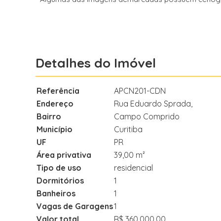
Detalhes do Imóvel
Referência
APCN201-CDN
Endereço
Rua Eduardo Sprada,
Bairro
Campo Comprido
Município
Curitiba
UF
PR
Área privativa
39,00 m²
Tipo de uso
residencial
Dormitórios
1
Banheiros
1
Vagas de Garagens
1
Valor total
R$ 360.000,00