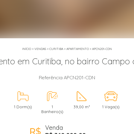
INÍCIO
>
VENDAS
>
CURITIBA
>
APARTAMENTO
>
APCN201-CDN
nto em Curitiba, no bairro Campo
Referência APCN201-CDN
1 Dorm(s)
1
39,00 m²
1 Vaga(s)
Banheiro(s)
Venda