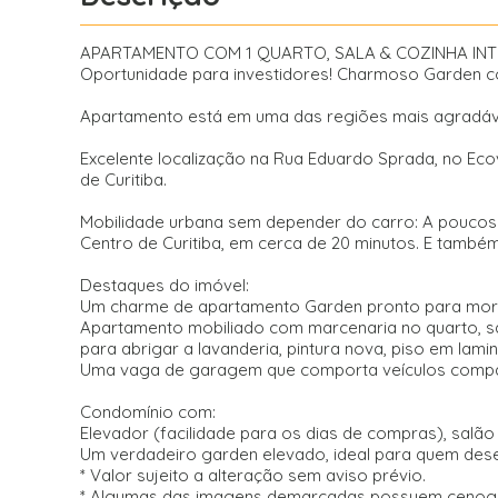
APARTAMENTO COM 1 QUARTO, SALA & COZINHA INT
Oportunidade para investidores! Charmoso Garden co
Apartamento está em uma das regiões mais agradáveis
Excelente localização na Rua Eduardo Sprada, no Ecovi
de Curitiba.
Mobilidade urbana sem depender do carro: A poucos 
Centro de Curitiba, em cerca de 20 minutos. E também l
Destaques do imóvel:
Um charme de apartamento Garden pronto para morar,
Apartamento mobiliado com marcenaria no quarto, sala
para abrigar a lavanderia, pintura nova, piso em lam
Uma vaga de garagem que comporta veículos compac
Condomínio com:
Elevador (facilidade para os dias de compras), salã
Um verdadeiro garden elevado, ideal para quem desej
* Valor sujeito a alteração sem aviso prévio.
* Algumas das imagens demarcadas possuem cenografi