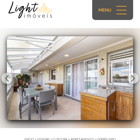
MENU
1/57
INÍCIO
>
VENDAS
>
CURITIBA
>
APARTAMENTO
>
GD0001-SIRO