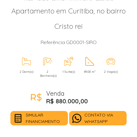
Apartamento em Curitiba, no bairro
Cristo rei
Referência GD0001-SIRO
2 Dorm(s)
2
1 Suíte(s)
89,00 m²
2 Vaga(s)
Banheiro(s)
Venda
R$ 880.000,00
SIMULAR
CONTATO VIA
FINANCIAMENTO
WHATSAPP