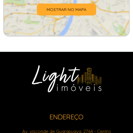
MOSTRAR NO MAPA
ENDEREÇO
Av. visconde de Guarapuava, 2764
- Centro