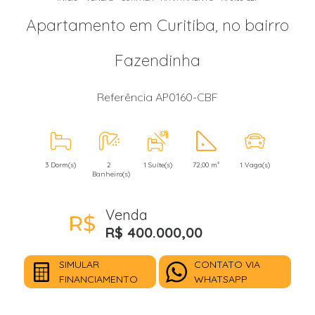
Apartamento em Curitiba, no bairro
Fazendinha
Referência AP0160-CBF
3 Dorm(s)
2
1 Suíte(s)
72,00 m²
1 Vaga(s)
Banheiro(s)
Venda
R$ 400.000,00
SIMULAR
CONTATO VIA
FINANCIAMENTO
WHATSAPP