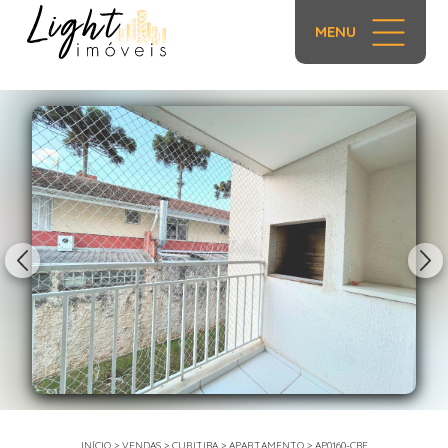
MENU
1/14
INÍCIO
>
VENDAS
>
CURITIBA
>
APARTAMENTO
>
AP0160-CBF