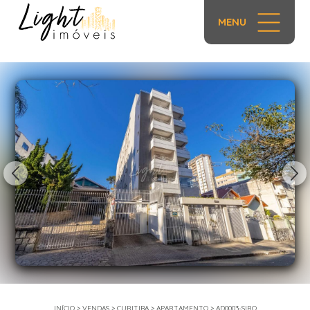
MENU
1/35
INÍCIO
>
VENDAS
>
CURITIBA
>
APARTAMENTO
>
AD0003-SIRO