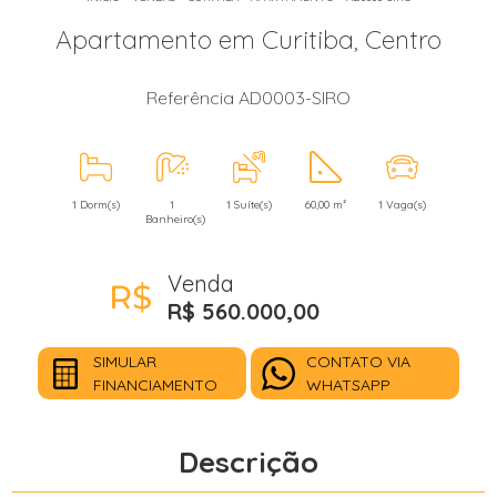
Apartamento em Curitiba, Centro
Referência AD0003-SIRO
1 Dorm(s)
1
1 Suíte(s)
60,00 m²
1 Vaga(s)
Banheiro(s)
Venda
R$ 560.000,00
SIMULAR
CONTATO VIA
FINANCIAMENTO
WHATSAPP
Descrição