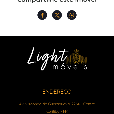
ENDEREÇO
Av. visconde de Guarapuava, 2764
- Centro
Curitiba
-
PR