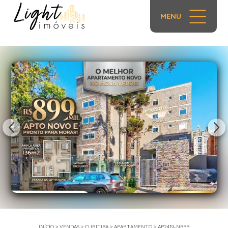
MENU
1/13
INÍCIO
>
VENDAS
>
CURITIBA
>
APARTAMENTO
>
AP2419-NBBR