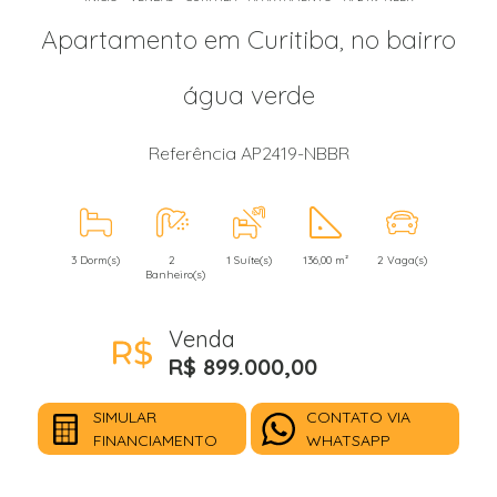
Apartamento em Curitiba, no bairro
água verde
Referência AP2419-NBBR
3 Dorm(s)
2
1 Suíte(s)
136,00 m²
2 Vaga(s)
Banheiro(s)
Venda
R$ 899.000,00
SIMULAR
CONTATO VIA
FINANCIAMENTO
WHATSAPP