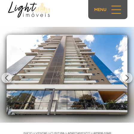
MENU
1/43
INÍCIO
>
VENDAS
>
CURITIBA
>
APARTAMENTO
>
AP0008-MAI8