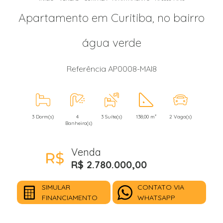
Apartamento em Curitiba, no bairro
água verde
Referência AP0008-MAI8
3 Dorm(s)
4
3 Suíte(s)
138,00 m²
2 Vaga(s)
Banheiro(s)
Venda
R$ 2.780.000,00
SIMULAR
CONTATO VIA
FINANCIAMENTO
WHATSAPP