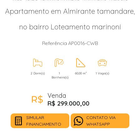
Apartamento em Almirante tamandare,
no bairro Loteamento marinoni
Referência AP0016-CWB
2 Dorm(s)
1
60,00 m²
1 Vaga(s)
Banheiro(s)
Venda
R$ 299.000,00
SIMULAR
CONTATO VIA
FINANCIAMENTO
WHATSAPP