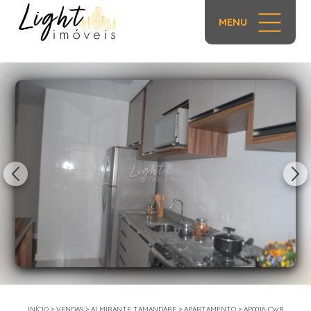
MENU
1/66
INÍCIO
>
VENDAS
>
ALMIRANTE TAMANDARE
>
APARTAMENTO
>
AP0016-CWB