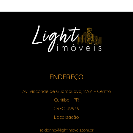
ENDEREÇO
Av. visconde de Guarapuava, 2764
- Centro
Curitiba
-
PR
CRECI J9949
Localização
saldanha@lightimoveis.com.br