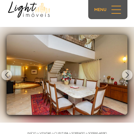
MENU
1/62
INÍCIO
>
VENDAS
>
CURITIBA
>
SOBRADO
>
SO0060-ARBQ