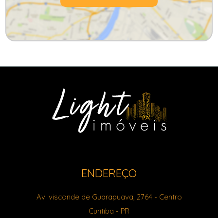
ENDEREÇO
Av. visconde de Guarapuava, 2764
- Centro
Curitiba
-
PR