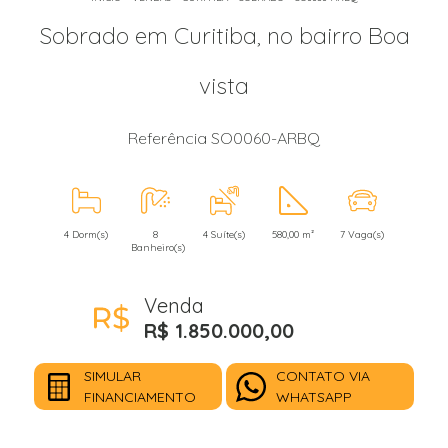
Sobrado em Curitiba, no bairro Boa
vista
Referência SO0060-ARBQ
4 Dorm(s)
8
4 Suíte(s)
580,00 m²
7 Vaga(s)
Banheiro(s)
Venda
R$ 1.850.000,00
SIMULAR
CONTATO VIA
FINANCIAMENTO
WHATSAPP