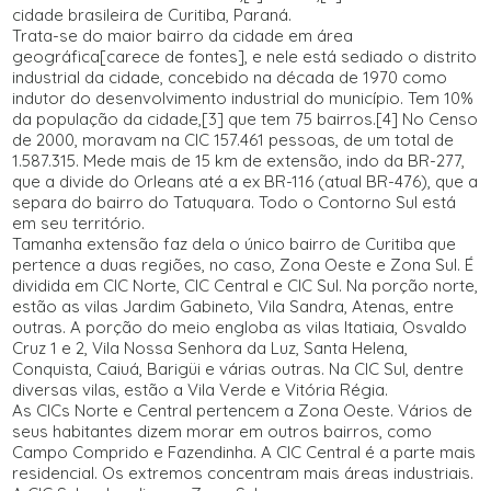
cidade brasileira de Curitiba, Paraná.
Trata-se do maior bairro da cidade em área
geográfica[carece de fontes], e nele está sediado o distrito
industrial da cidade, concebido na década de 1970 como
indutor do desenvolvimento industrial do município. Tem 10%
da população da cidade,[3] que tem 75 bairros.[4] No Censo
de 2000, moravam na CIC 157.461 pessoas, de um total de
1.587.315. Mede mais de 15 km de extensão, indo da BR-277,
que a divide do Orleans até a ex BR-116 (atual BR-476), que a
separa do bairro do Tatuquara. Todo o Contorno Sul está
em seu território.
Tamanha extensão faz dela o único bairro de Curitiba que
pertence a duas regiões, no caso, Zona Oeste e Zona Sul. É
dividida em CIC Norte, CIC Central e CIC Sul. Na porção norte,
estão as vilas Jardim Gabineto, Vila Sandra, Atenas, entre
outras. A porção do meio engloba as vilas Itatiaia, Osvaldo
Cruz 1 e 2, Vila Nossa Senhora da Luz, Santa Helena,
Conquista, Caiuá, Barigüi e várias outras. Na CIC Sul, dentre
diversas vilas, estão a Vila Verde e Vitória Régia.
As CICs Norte e Central pertencem a Zona Oeste. Vários de
seus habitantes dizem morar em outros bairros, como
Campo Comprido e Fazendinha. A CIC Central é a parte mais
residencial. Os extremos concentram mais áreas industriais.