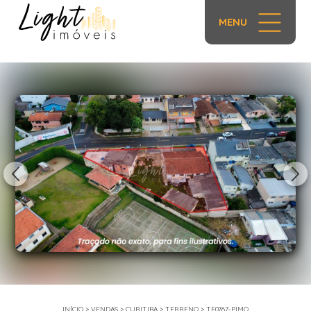
MENU
1/15
INÍCIO
>
VENDAS
>
CURITIBA
>
TERRENO
>
TE0767-PIMO