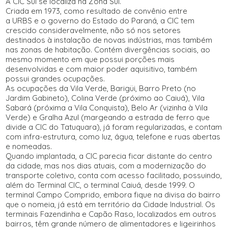
A CIC Sul se localiza na Zona Sul.
Criada em 1973, como resultado de convênio entre
a URBS e o governo do Estado do Paraná, a CIC tem
crescido consideravelmente, não só nos setores
destinados à instalação de novas indústrias, mas também
nas zonas de habitação. Contém divergências sociais, ao
mesmo momento em que possui porções mais
desenvolvidas e com maior poder aquisitivo, também
possui grandes ocupações.
As ocupações da Vila Verde, Barigüi, Barro Preto (no
Jardim Gabineto), Colina Verde (próximo ao Caiuá), Vila
Sabará (próxima a Vila Conquista), Belo Ar (vizinha à Vila
Verde) e Gralha Azul (margeando a estrada de ferro que
divide a CIC do Tatuquara), já foram regularizadas, e contam
com infra-estrutura, como luz, água, telefone e ruas abertas
e nomeadas.
Quando implantada, a CIC parecia ficar distante do centro
da cidade, mas nos dias atuais, com a modernização do
transporte coletivo, conta com acesso facilitado, possuindo,
além do Terminal CIC, o terminal Caiuá, desde 1999. O
terminal Campo Comprido, embora fique na divisa do bairro
que o nomeia, já está em território da Cidade Industrial. Os
terminais Fazendinha e Capão Raso, localizados em outros
bairros, têm grande número de alimentadores e ligeirinhos