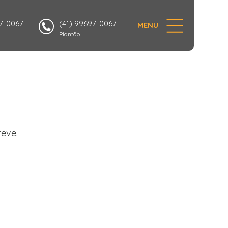
97-0067
(41) 99697-0067
MENU
Plantão
eve.