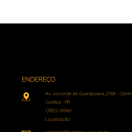
Light Imóveis - Pinhais PR
ENDEREÇO
Av. visconde de Guarapuava, 2764
- Centr
Curitiba
-
PR
CRECI J9949
Localização