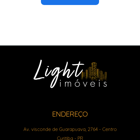
ENDEREÇO
Av. visconde de Guarapuava, 2764
- Centro
Curitiba
-
PR