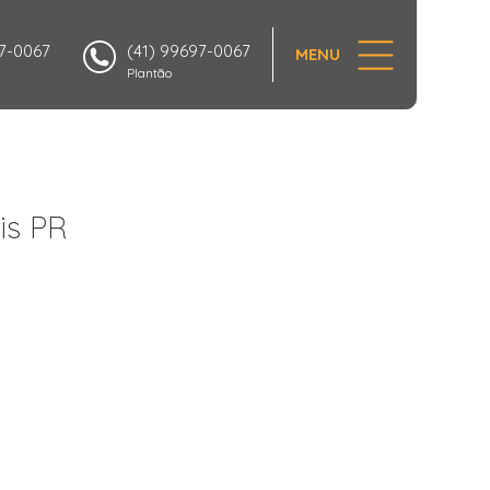
97-0067
(41) 99697-0067
MENU
Plantão
is PR