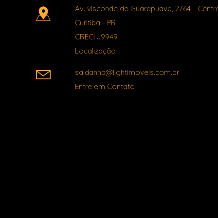
Av. visconde de Guarapuava, 2764
- Centr
Curitiba
-
PR
CRECI J9949
Localização
saldanha@lightimoveis.com.br
Entre em Contato
Facebook
X
Youtube
Instagram