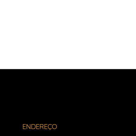
Light Imóveis - Pinhais PR
ENDEREÇO