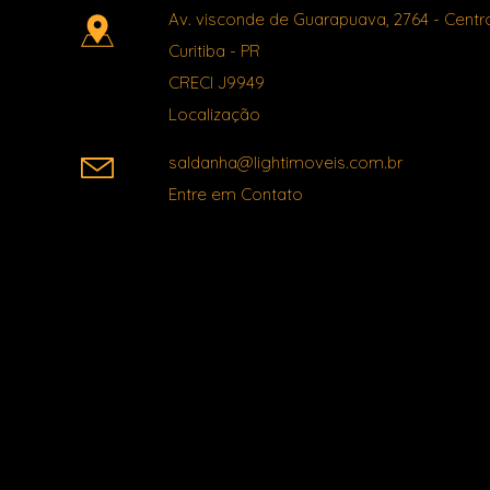
Av. visconde de Guarapuava, 2764
- Centr
Curitiba
-
PR
CRECI J9949
Localização
saldanha@lightimoveis.com.br
Entre em Contato
Facebook
X
Youtube
Instagram