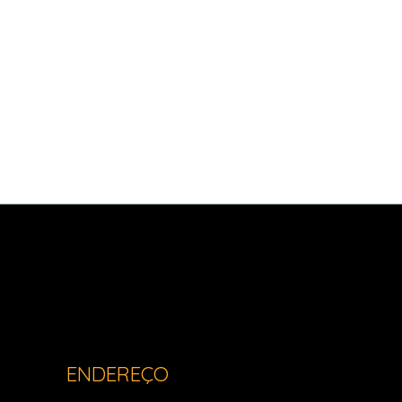
Light Imóveis - Pinhais PR
ENDEREÇO