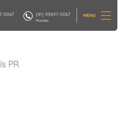
97-0067
(41) 99697-0067
MENU
Plantão
is PR