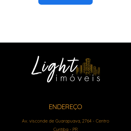
ENDEREÇO
Av. visconde de Guarapuava, 2764
- Centro
Curitiba
-
PR