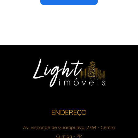
ENDEREÇO
Av. visconde de Guarapuava, 2764
- Centro
Curitiba
-
PR