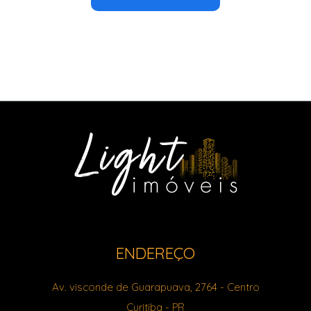
ENDEREÇO
Av. visconde de Guarapuava, 2764
- Centro
Curitiba
-
PR