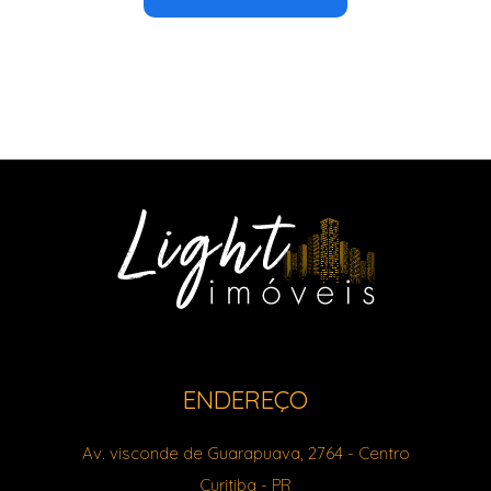
ENDEREÇO
Av. visconde de Guarapuava, 2764
- Centro
Curitiba
-
PR