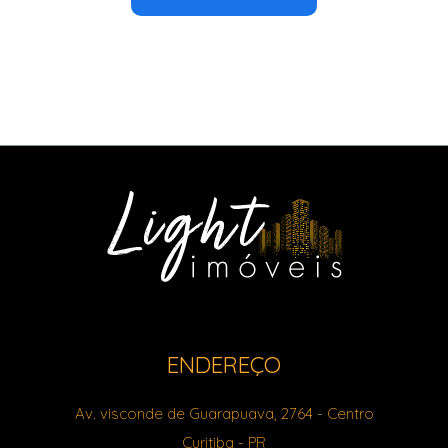
ENDEREÇO
Av. visconde de Guarapuava, 2764
- Centro
Curitiba
-
PR